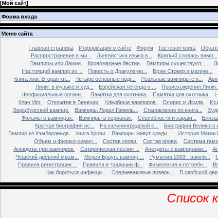
[
Мой сайт
]
Форма входа
Меню сайта
Главная страница
Информация о сайте
Форум
Гостевая книга
Обратн
Распространение в ми...
Лингви́стика языка в...
Краткий словарь вамп...
Вампиры или Ламии.
Кровожадные бестии.
Вампиры существуют, ...
Л
Настоящий вампир из ...
Повесть о Дракуле-во...
Брэм Стокер и магиче...
Книга лжи. Втоpая кн...
Четыре основные подг...
Реальные вампиры с н...
Арх
Лилит в музыке и худ...
Еврейская легенда о ...
Происхождения Лилит.
Неофициальные органи...
Памятка для охотника.
Памятка для охотника.
Н
Клан Vito.
Открытие в Венеции.
Кладбище вампиров.
Осирис и Исида.
Иси
Вюрцбургский вампир.
Вампиры Лорел Гамиль...
Становление по книга...
Худ
Фильмы о вампирах.
Вампиры в сериалах.
Способности и характ...
Елизав
Краткая биография ис...
На калининградской с...
Биография Великого и
Вампир из Кэмберленда.
Книга Крови.
Вампиры живут среди ...
История Магии 
Объем и физико-химич...
Состав крови.
Состав крови.
Система гемо
Анекдоты про вампиров.
Сатирическая поэзия ...
Анекдоты с вампирами...
Ан
Чешский древний мрам...
Мерси Браун, вампир ...
Румыния 2003 - вампи...
Правила регистрации ...
Правила и традиции ф...
Физиология и потребн...
Ва
Как бороться инфекци...
Средневековые поверь...
В сербской дере
Список к