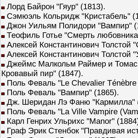
Лорд Байрон "Гяур" (1813).
Сэмюэль Кольридж "Кристабель" (1
Джон Уильям Полидори "Вампир" (
Теофиль Готье "Смерть любовника"
Алексей Константинович Толстой "С
Алексей Константинович Толстой "У
Джеймс Малкольм Раймер и Томас 
Кровавый пир" (1847).
Поль Феваль "Le Chevalier Ténèbre 
Поль Феваль "Вампир" (1865).
Дж. Шеридан Лэ Фаню "Кармилла" (
Поль Феваль "La Ville Vampire (Vamp
Карл Генрих Ульрихс "Manor" (1884)
Граф Эрик Стенбок "Правдивая ист