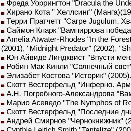
Фреда Уоррингтон "Dracula the Unde
Хирано Кота " Хеллсинг" (Манга)(19
Терри Пратчетт "Carpe Jugulum. Хват
Саймон Кларк "Вампиррова победа" 
Amelia Atwater-Rhodes "In the Forest
(2001), "Midnight Predator" (2002), "Sh
Юн Айвиде Линдквист "Впусти меня
Робин Мак-Кинли "Солнечный свет"
Элизабет Костова "Историк" (2005)
Скотт Вестерфельд "Инферно. Арми
А.Н. Погребного-Александрова "Вам
Марио Асеведо "The Nymphos of Roc
Скотт Вестерфельд "Последние дни
Андрей Смирнов "Чернокнижник" (2
Cynthia Leitich Smith "Tantalize" (200