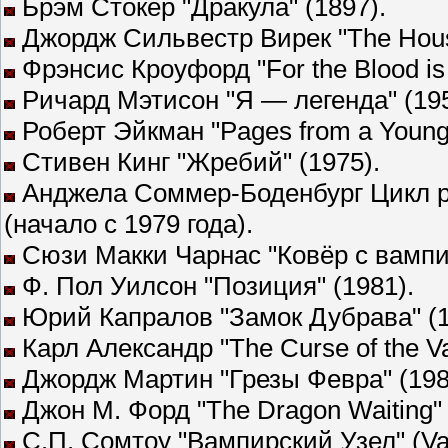
Брэм Стокер "Дракула" (1897).
Джордж Сильвестр Вирек "The House 
Фрэнсис Кроуфорд "For the Blood is t
Ричард Мэтисон "Я — легенда" (195
Роберт Эйкман "Pages from a Young G
Стивен Кинг "Жребий" (1975).
Анджела Соммер-Боденбург Цикл ро
(начало с 1979 года).
Сюзи Макки Чарнас "Ковёр с вампи
Ф. Пол Уилсон "Позиция" (1981).
Юрий Капралов "Замок Дубрава" (1
Карл Александр "The Curse of the Va
Джордж Мартин "Грезы Февра" (198
Джон М. Форд "The Dragon Waiting" 
С.П. Сомтоу "Вампирский Узел" (Vam