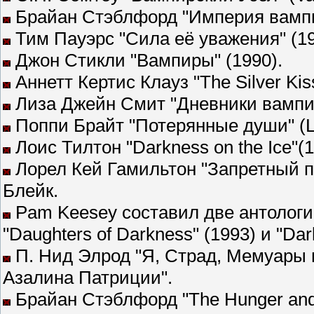
Брайан Стэблфорд "Империя вампи
Тим Пауэрс "Сила её уважения" (19
Джон Стикли "Вампиры" (1990).
Аннетт Кертис Клауз "The Silver Kiss
Лиза Джейн Смит "Дневники вампир
Поппи Брайт "Потерянные души" (Lo
Лоис Тилтон "Darkness on the Ice"(1
Лорел Кей Гамильтон "Запретный п
Блейк.
Pam Keesey составил две антологи
"Daughters of Darkness" (1993) и "Dar
П. Нид Элрод "Я, Страд, Мемуары в
Азалина Патриции".
Брайан Стэблфорд "The Hunger and E