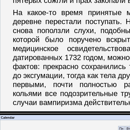
пятерых сожгли и прах закопали 
На какое-то время принятые 
деревне перестали поступать. 
снова поползли слухи, подобн
которой было поручено вскры
медицинское освидетельство
датированных 1732 годом, можн
фактов: прекрасно сохранились
до эксгумации, тогда как тела д
первыми, почти полностью р
кольями все подозрительные тру
случаи вампиризма действительн
Calendar
Пн
Вт