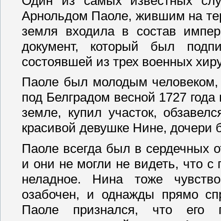
Один из самых известных слу
Арнольдом Паоле, жившим на те
земля входила в состав импери
документ, который был подпи
состоявшей из трех военных хиру
Паоле был молодым человеком,
под Белградом весной 1727 года
земле, купил участок, обзавел
красивой девушке Нине, дочери б
Паоле всегда был в сердечных о
и они не могли не видеть, что с
неладное. Нина тоже чувство
озабочен, и однажды прямо сп
Паоле признался, что его 