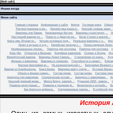
[
Мой сайт
]
Форма входа
Меню сайта
Главная страница
Информация о сайте
Форум
Гостевая книга
Обратн
Распространение в ми...
Лингви́стика языка в...
Краткий словарь вамп...
Вампиры или Ламии.
Кровожадные бестии.
Вампиры существуют, ...
Л
Настоящий вампир из ...
Повесть о Дракуле-во...
Брэм Стокер и магиче...
Книга лжи. Втоpая кн...
Четыре основные подг...
Реальные вампиры с н...
Арх
Лилит в музыке и худ...
Еврейская легенда о ...
Происхождения Лилит.
Неофициальные органи...
Памятка для охотника.
Памятка для охотника.
Н
Клан Vito.
Открытие в Венеции.
Кладбище вампиров.
Осирис и Исида.
Иси
Вюрцбургский вампир.
Вампиры Лорел Гамиль...
Становление по книга...
Худ
Фильмы о вампирах.
Вампиры в сериалах.
Способности и характ...
Елизав
Краткая биография ис...
На калининградской с...
Биография Великого и
Вампир из Кэмберленда.
Книга Крови.
Вампиры живут среди ...
История Магии 
Объем и физико-химич...
Состав крови.
Состав крови.
Система гемо
Анекдоты про вампиров.
Сатирическая поэзия ...
Анекдоты с вампирами...
Ан
Чешский древний мрам...
Мерси Браун, вампир ...
Румыния 2003 - вампи...
Правила регистрации ...
Правила и традиции ф...
Физиология и потребн...
Ва
Как бороться инфекци...
Средневековые поверь...
В сербской дере
История 