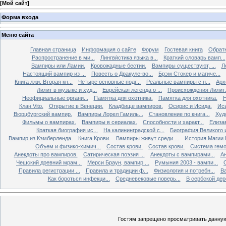
[
Мой сайт
]
Форма входа
Меню сайта
Главная страница
Информация о сайте
Форум
Гостевая книга
Обратн
Распространение в ми...
Лингви́стика языка в...
Краткий словарь вамп...
Вампиры или Ламии.
Кровожадные бестии.
Вампиры существуют, ...
Л
Настоящий вампир из ...
Повесть о Дракуле-во...
Брэм Стокер и магиче...
Книга лжи. Втоpая кн...
Четыре основные подг...
Реальные вампиры с н...
Арх
Лилит в музыке и худ...
Еврейская легенда о ...
Происхождения Лилит.
Неофициальные органи...
Памятка для охотника.
Памятка для охотника.
Н
Клан Vito.
Открытие в Венеции.
Кладбище вампиров.
Осирис и Исида.
Иси
Вюрцбургский вампир.
Вампиры Лорел Гамиль...
Становление по книга...
Худ
Фильмы о вампирах.
Вампиры в сериалах.
Способности и характ...
Елизав
Краткая биография ис...
На калининградской с...
Биография Великого и
Вампир из Кэмберленда.
Книга Крови.
Вампиры живут среди ...
История Магии 
Объем и физико-химич...
Состав крови.
Состав крови.
Система гемо
Анекдоты про вампиров.
Сатирическая поэзия ...
Анекдоты с вампирами...
Ан
Чешский древний мрам...
Мерси Браун, вампир ...
Румыния 2003 - вампи...
Правила регистрации ...
Правила и традиции ф...
Физиология и потребн...
Ва
Как бороться инфекци...
Средневековые поверь...
В сербской дере
Гостям запрещено просматривать данную 