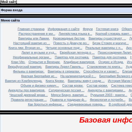
[
Мой сайт
]
Форма входа
Меню сайта
Главная страница
Информация о сайте
Форум
Гостевая книга
Обратн
Распространение в ми...
Лингви́стика языка в...
Краткий словарь вамп...
Вампиры или Ламии.
Кровожадные бестии.
Вампиры существуют, ...
Л
Настоящий вампир из ...
Повесть о Дракуле-во...
Брэм Стокер и магиче...
Книга лжи. Втоpая кн...
Четыре основные подг...
Реальные вампиры с н...
Арх
Лилит в музыке и худ...
Еврейская легенда о ...
Происхождения Лилит.
Неофициальные органи...
Памятка для охотника.
Памятка для охотника.
Н
Клан Vito.
Открытие в Венеции.
Кладбище вампиров.
Осирис и Исида.
Иси
Вюрцбургский вампир.
Вампиры Лорел Гамиль...
Становление по книга...
Худ
Фильмы о вампирах.
Вампиры в сериалах.
Способности и характ...
Елизав
Краткая биография ис...
На калининградской с...
Биография Великого и
Вампир из Кэмберленда.
Книга Крови.
Вампиры живут среди ...
История Магии 
Объем и физико-химич...
Состав крови.
Состав крови.
Система гемо
Анекдоты про вампиров.
Сатирическая поэзия ...
Анекдоты с вампирами...
Ан
Чешский древний мрам...
Мерси Браун, вампир ...
Румыния 2003 - вампи...
Правила регистрации ...
Правила и традиции ф...
Физиология и потребн...
Ва
Как бороться инфекци...
Средневековые поверь...
В сербской дере
Базовая инфо