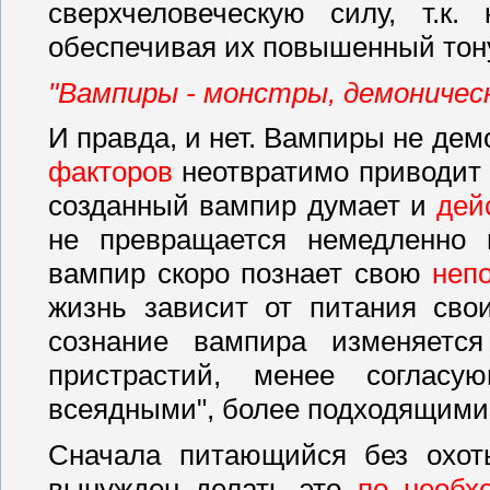
сверхчеловеческую силу, т.к
обеспечивая их повышенный тон
"Вампиры - монстры, демоническ
И правда, и нет. Вампиры не дем
факторов
неотвратимо приводит 
созданный вампир думает и
дей
не превращается немедленно в
вампир скоро познает свою
неп
жизнь зависит от питания св
сознание вампира изменяетс
пристрастий, менее согласу
всеядными", более подходящими 
Сначала питающийся без охоты
вынужден делать это
по необх