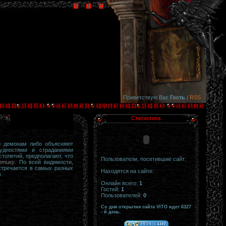
Приветствую Вас
Гость
|
RSS
Статистика:
и демонам либо объясняют
удностями и страданиями
толетий, предполагают, что
Пользователи, посетившие сайт:
етику
. По всей видимости,
стречается в самых разных
Находятся на сайте:
.
Онлайн всего:
1
Гостей:
1
Пользователей:
0
Со дня открытия сайта VITO идет 6327
- й день.