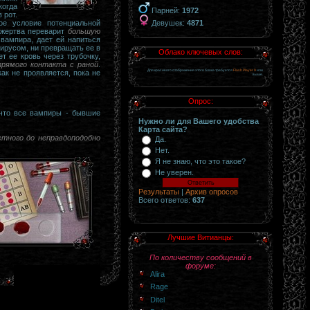
когда
Парней:
1972
 рот.
Девушек:
4871
ое условие потенциальной
 жертва переварит
большую
вампира, дает ей напиться
вирусом, ни превращать ее в
Облако ключевых слов:
т ее кровь через трубочку,
прямого контакта с раной
.
Для красивого отображения этого блока требуется
Flash Player 9
или
ак не проявляется, пока не
выше.
Опрос:
 что все вампиры - бывшие
Нужно ли для Вашего удобства
Карта сайта?
етного до неправдоподобно
Да.
Нет.
Я не знаю, что это такое?
Не уверен.
Результаты
|
Архив опросов
Всего ответов:
637
Лучшие Витианцы:
По количеству сообщений в
форуме:
Alira
Rage
Ditel