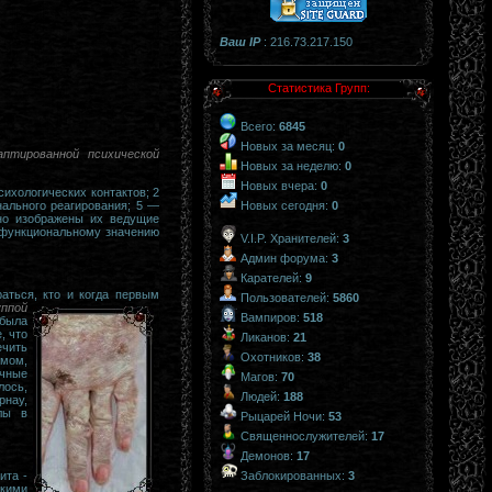
Ваш IP
: 216.73.217.150
Статистика Групп:
Всего:
6845
Новых за месяц:
0
аптированной психической
Новых за неделю:
0
Новых вчера:
0
хологических контактов; 2
ального реагирования; 5 —
Новых сегодня:
0
вно изображены их ведущие
 функциональному значению
V.I.P. Хранителей:
3
Админ форума:
3
Карателей:
9
аться, кто и когда первым
Пользователей:
5860
уппой
Вампиров:
518
 была
, что
Ликанов:
21
ечить
Охотников:
38
змом,
ичные
Магов:
70
лось,
Людей:
188
рнау,
лы в
Рыцарей Ночи:
53
Священнослужителей:
17
Демонов:
17
Заблокированных:
3
ита -
кими