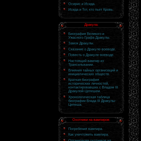
Осирис и Исида.
Исида и Тот, кто пьет Кровь.
Дракула:
Биография Великого и
Ужасного Графа Дракулы.
Замок Дракулы.
Сказание о Дракуле-воеводе.
Повесть о Дракуле-воеводе.
Настоящий вампир из
Трансильвании.
Влияния тайных организаций и
инициатических обществ.
Краткая биография
исторических личностей,
контактировавших с Владом III
Дракулой-Цепешем.
Хронологическая таблица
биографии Влада III Дракулы-
Цепеша.
Охотники на вампиров:
Погребения вампира.
Как уничтожить вампира.
Организации охотников на