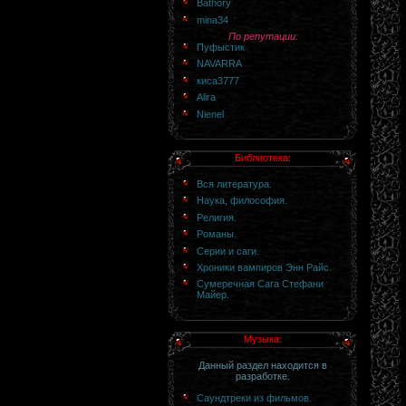
Bathory
mina34
По репутации:
Пуфыстик
NAVARRA
киса3777
Alira
Nienel
Библиотека:
Вся литература.
Наука, философия.
Религия.
Романы.
Серии и саги.
Хроники вампиров Энн Райс.
Сумеречная Сага Стефани
Майер.
Музыка:
Данный раздел находится в
разработке.
Саундтреки из фильмов.