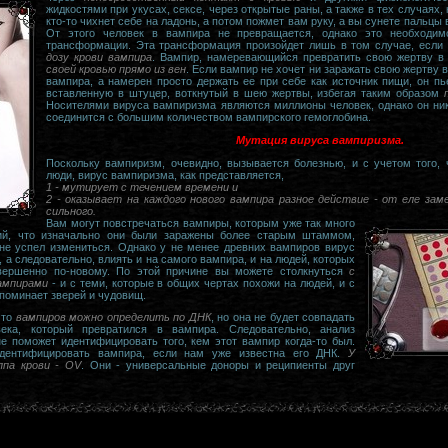
жидкостями при укусах, сексе, через открытые раны, а также в тех случаях, 
кто-то чихнет себе на ладонь, а потом пожмет вам руку, а вы сунете пальцы в
От этого человек в вампира не превращается, однако это необходим
трансформации. Эта трансформация произойдет лишь в том случае, если
дозу крови вампира
. Вампир, намеревающийся превратить свою жертву в 
своей кровью прямо из вен
. Если вампир не хочет ни заражать свою жертву 
вампира, а намерен просто держать ее при себе как источник пищи, он пье
вставленную в штуцер, воткнутый в шею жертвы, избегая таким образом
Носителями вируса вампиризма являются миллионы человек, однако он ник
соединится с большим количеством вампирского гемоглобина.
Мутация вируса вампиризма.
Поскольку вампиризм, очевидно, вызывается болезнью, и с учетом того,
люди, вирус вампиризма, как представляется,
1 - мутирует с течением времени и
2 - оказывает на каждого нового вампира разное действие - от еле зам
сильного.
Вам могут повстречаться вампиры, которым уже так много
ий, что изначально они были заражены более старым штаммом,
не успел измениться. Однако у не менее древних вампиров вирус
 а следовательно, влиять и на самого вампира, и на людей, которых
вершенно по-новому. По этой причине вы можете столкнуться
с
ампирами
- и с теми, которые в общих чертах похожи на людей, и с
апоминает зверей и чудовищ.
что
вампиров можно определить по ДНК
, но она не будет совпадать
ека, который превратился в вампира. Следовательно, анализ
е поможет идентифицировать того, кем этот вампир когда-то был.
ентифицировать вампира, если нам уже известна его ДНК.
У
ппа крови - OV
. Они - универсальные доноры и реципиенты друг