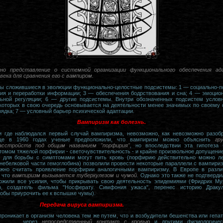
ано представление о системной организации функционального обеспечения ад
ека для сравнения его с вампиром.
 сложившиеся в эволюции функционально-целостные подсистемы: 1 — социально-пси
ия и переработки информации; 3 — обеспечения бодрствования и сна; 4 — эмоцион
льной регуляции; 6 — другие подсистемы. Внутри обозначенных подсистем усло
 которых в свою очередь основывается на деятельности менее значимых по своему
рядка; 7 — условный барьер психической адаптации.
Вампиризм как болезнь.
 и где наблюдался первый случай вампиризма, невозможно, как невозможно разобр
ще в 1960 годах ученые предположили, что вампиризм можно объяснить
гр
асстройств под общим названием "порфирия"
, но впоследствии эта гипотеза
томом тяжелой порфирии - светочувствительность - и крайне произвольное допущение
 для борьбы с симптомами могут пить кровь (порфирию действительно можно л
небелковой части гемоглобина) позволили провести некоторые параллели с вампири
жно считать проявление порфирии аналогичными вампиризму. В Европе в разл
, что
вампиризм вызывается туберкулезом и чумой
. Однако это также не подтверди
ожили все усилия, чтобы прикрывать свою деятельность эпидемиями (Фридрих Му
р, создатель фильма "Носферату. Симфония ужаса", перенес историю Драку
тобы приурочить ее к вспышке чумы).
Передача вируса вампиризма.
роникает в организм человека тем же путем, что и возбудители бешенства или гепат
через
непосредственный контакт с кровью
и другими физиологичес