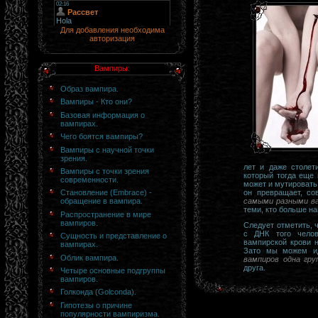
Для добавления необходима
авторизация
Вампиры:
Образ вампира.
Вампиры - Кто они?
Базовая информация о
вампирах.
Чего боятся вампиры?
Вампиры с научной точки
зрения.
лет и даже столет
Вампиры с точки зрения
который тогда еще 
современности.
может и мутировать,
он превращает, со
Становление (Embrace) -
самыми разными в
обращение в вампира.
теми, кто больше н
Распространение в мире
вампиров.
Следует отметить, 
с ДНК того челов
Сущность и представление о
вампирской крови н
вампирах.
Зато мы можем ид
Облик вампира.
вампиров одна гру
друга.
Четыре основные подгруппы
вампиров.
Голконда (Golconda).
Гипотезы о причине
популярности вампиризма.