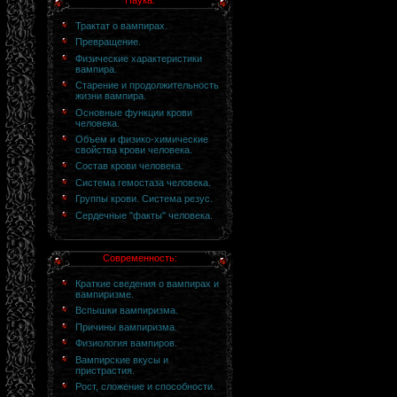
Наука:
Трактат о вампирах.
Превращение.
Физические характеристики
вампира.
Старение и продолжительность
жизни вампира.
Основные функции крови
человека.
Объем и физико-химические
свойства крови человека.
Состав крови человека.
Система гемостаза человека.
Группы крови. Система резус.
Сердечные "факты" человека.
Современность:
Краткие сведения о вампирах и
вампиризме.
Вспышки вампиризма.
Причины вампиризма.
Физиология вампиров.
Вампирские вкусы и
пристрастия.
Рост, сложение и способности.