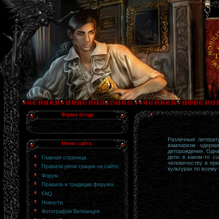
Форма входа
Различные литерат
Меню сайта:
вампиризм одержи
деторождения. Одна
дело в каком-то
си
Главная страница.
человечеству в пр
Правила регистрации на сайте.
культурах по всему 
Форум.
Правила и традиции форума.
FAQ.
Новости.
Фотографии Витеанцев.