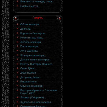
Внешность, одежда, стиль.
Слабые места.
Галерея:
Образ вампира.
Дракула.
Королева Вампиров.
Невесты вампира.
Любовь вампира.
Глаза вампира.
Укус вампира.
Женщины-вампиры.
Дома и замки вампиров.
Работы Виктории Франсез.
Скотт Дэвис.
Джон Болтон.
Джеральд Бром.
Рыцари Ночи.
Оружие вампиров.
Виктория Франсез - "Королева
Ночи." 2007.
Ликаны (Оборотни).
Художественная галерея.
Современный взгляд.