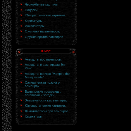
Черно-белые картины.
Подарки.
Юмористические картинки.
Карикатуры.
Инквизиторы.
Охотники на вампиров.
Оружие против вампиров.
Юмор:
Анекдоты про вампиров.
Анекдоты с вампирами Энн
Райс.
Анекдоты по игре "Vampire the
Masquerade".
Сатирическая поэзия о
вампирах.
Вампирские пословицы,
поговорки и загадки.
Знаменитости как вампиры.
Юмористические картинки.
Демотиваторы про вампиров.
Карикатуры.