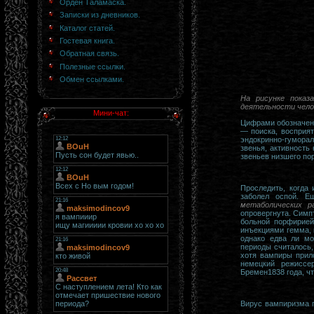
Орден Таламаска.
Записки из дневников.
Каталог статей.
Гостевая книга.
Обратная связь.
Полезные ссылки.
Обмен ссылками.
На рисунке показ
деятельности челов
Мини-чат:
Цифрами обозначены
— поиска, восприят
эндокринно-гумора
звенья, активность
звеньев низшего по
Проследить, когда
заболел оспой.
Е
метаболических р
опровергнута. Симп
больной порфирией
инъекциями гемма, 
однако едва ли мо
периоды считалось
хотя вампиры прил
немецкий режиссе
Бремен1838 года, ч
Вирус вампиризма п