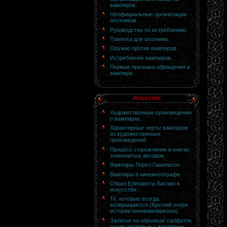
вампиров.
Неофициальные организации
охотников.
Руководство по истреблению.
Памятка для охотника.
Оружие против вампиров.
Истребление вампиров.
Первые признаки обращения в
вампира.
Искусство:
Художественные произведения
о вампирах.
Характерные черты вампиров
из художественных
произведений.
Процесс становления в книгах
знаменитых авторов.
Вампиры Лорел Гамильтон.
Вампиры в кинематографе.
Образ Елизаветы Батори в
искусстве.
Те, которые всегда
возвращаются.(Краткий очерк
истории киновампиризма).
Записки на обрывках салфеток
после интервью с вампиром.