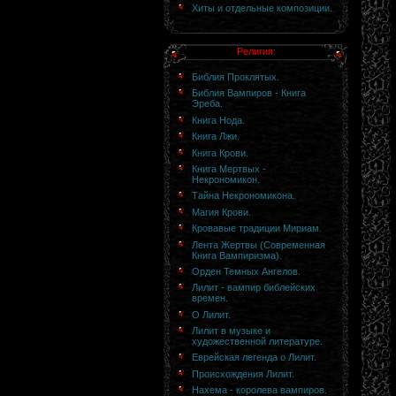
Хиты и отдельные композиции.
Религия:
Библия Проклятых.
Библия Вампиров - Книга
Эрeба.
Книга Нода.
Книга Лжи.
Книга Крови.
Книга Мертвых -
Некрономикон.
Тайна Некрономикона.
Магия Крови.
Кровавые традиции Мириам.
Лента Жертвы (Современная
Книга Вампиризма).
Орден Темных Ангелов.
Лилит - вампир библейских
времен.
О Лилит.
Лилит в музыке и
художественной литературе.
Еврейская легенда о Лилит.
Происхождения Лилит.
Нахема - королева вампиров.