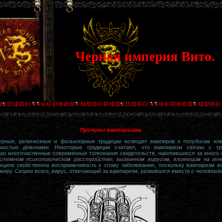
Черная империя Вито.
Причины вампиризма.
урные, религиозные и фольклорные традиции возводят вампиров к полубогам ил
мостью демонами. Некоторые традиции считают, что вампиризм связан с тр
ко многочисленные современные толкования свидетельств, накопившихся за много с
стемном психологическом расстройстве, вызванном вирусом, влияющим на ген
инципе свойственна восприимчивость к этому заболеванию, поскольку вампиризм в
миру. Скорее всего, вирус, отвечающий за вампиризм, развивался вместе с человеком