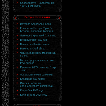
Способности и характерные
черты вампиров.
Исторические факты:
История Арнольда Паоле.
Елизавета Батори, Эржебет
Батори - Кровавая Графиня.
Легенда о Кровавой Графине.
Вюрцбургский вампир.
Вампир из Кэмберленда.
Вампир из Хайгейта.
Чешский древний мраморный
склеп.
Мерси Браун, вампир штата
Род-Айленд.
Румыния 2003 - вампир Петр
Тома.
Археологические раскопки.
Кладбище вампиров.
Италия - останки
средневекового «вампира».
Колумбия 2002 год.
Калининград 2008 год.