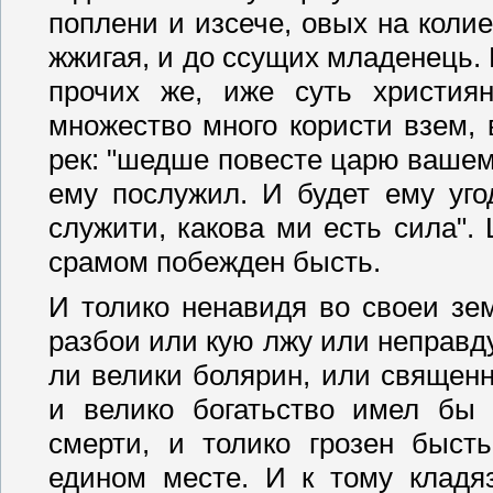
поплени и изсече, овых на колие
жжигая, и до ссущих младенець. 
прочих же, иже суть христия
множество много користи взем, в
рек: "шедше повесте царю вашему
ему послужил. И будет ему уго
служити, какова ми есть сила".
срамом побежден бысть.
И толико ненавидя во своеи зем
разбои или кую лжу или неправду
ли велики болярин, или священн
и велико богатьство имел бы 
смерти, и толико грозен бысть
едином месте. И к тому кладя