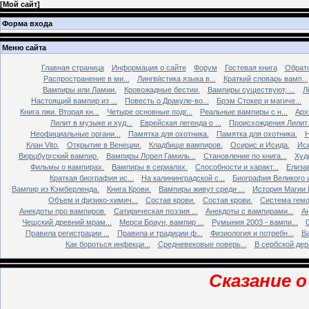
[
Мой сайт
]
Форма входа
Меню сайта
Главная страница
Информация о сайте
Форум
Гостевая книга
Обратн
Распространение в ми...
Лингви́стика языка в...
Краткий словарь вамп...
Вампиры или Ламии.
Кровожадные бестии.
Вампиры существуют, ...
Л
Настоящий вампир из ...
Повесть о Дракуле-во...
Брэм Стокер и магиче...
Книга лжи. Втоpая кн...
Четыре основные подг...
Реальные вампиры с н...
Арх
Лилит в музыке и худ...
Еврейская легенда о ...
Происхождения Лилит.
Неофициальные органи...
Памятка для охотника.
Памятка для охотника.
Н
Клан Vito.
Открытие в Венеции.
Кладбище вампиров.
Осирис и Исида.
Иси
Вюрцбургский вампир.
Вампиры Лорел Гамиль...
Становление по книга...
Худ
Фильмы о вампирах.
Вампиры в сериалах.
Способности и характ...
Елизав
Краткая биография ис...
На калининградской с...
Биография Великого и
Вампир из Кэмберленда.
Книга Крови.
Вампиры живут среди ...
История Магии 
Объем и физико-химич...
Состав крови.
Состав крови.
Система гемо
Анекдоты про вампиров.
Сатирическая поэзия ...
Анекдоты с вампирами...
Ан
Чешский древний мрам...
Мерси Браун, вампир ...
Румыния 2003 - вампи...
Правила регистрации ...
Правила и традиции ф...
Физиология и потребн...
Ва
Как бороться инфекци...
Средневековые поверь...
В сербской дере
Сказание о