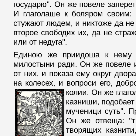
государю". Он же повеле заперет
И глаголаше к боляром своим: 
стужают людем, и никтоже да не 
второе свободих их, да не стра
или от недуга".
Единою же приидоша к нему 
милостыни ради. Он же повеле и
от них, и показа ему округ дво
на колесех, и вопроси его, добр
колии.
Он же глаго
казниши, подобает
мученици суть". П
Он же отвеща: "т
творящих казнити