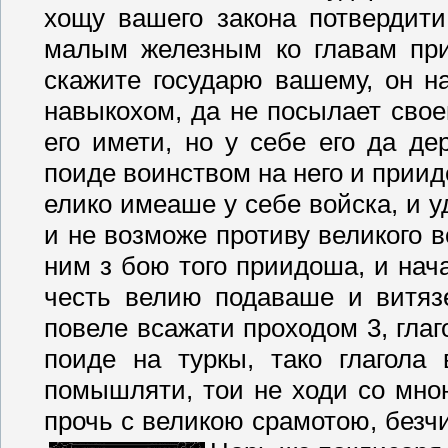
хощу вашего закона потвердити
малым железным ко главам при
скажите государю вашему, он н
навыкохом, да не посылает свое
его имети, но у себе его да д
поиде воинством на него и приид
елико имеаше у себе войска, и у
и не возможе противу великого 
ним з бою того приидоша, и нача
честь велию подаваше и витязе
повеле всажати проходом 3, глаго
поиде на туркы, тако глагола 
помышляти, тои не ходи со мною
прочь с великою срамотою, безчи