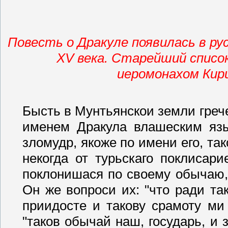
Повесть о Дракуле появилась в р
ХV века. Старейший список
иеромонахом Кир
Бысть в Мунтьянскои земли греч
именем Дракула влашеским язы
зломудр, якоже по имени его, та
некогда от турьскаго поклисар
поклонишася по своему обычаю, 
Он же вопроси их: "что ради та
приидосте и такову срамоту ми
"таков обычай наш, государь, и 