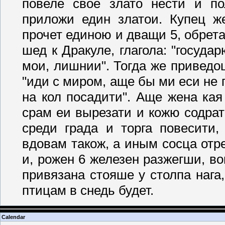
повеле свое злато нести и п
приложи един златои. Купец же
прочет единою и дващи 5, обрет
шед к Дракуле, глагола: "государ
мои, лишнии". Тогда же приведош
"иди с миром, аще бы ми еси не п
на кол посадити". Аще жена ка
срам еи вырезати и кожю содрати
среди града и торга повесити,
вдовам також, а иным сосца отр
и, рожен 6 железен разжегши, во
привязана стояше у столпа нага
птицам в снедь будет.
Calendar