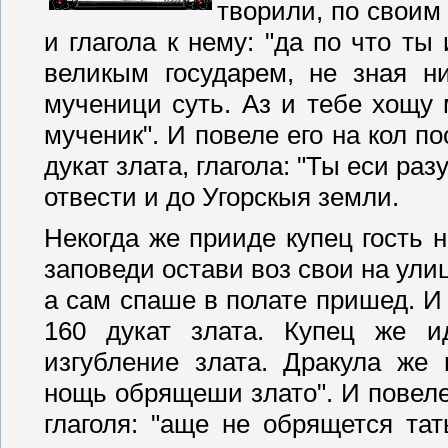
творили, по своим
и глагола к нему: "да по что т
великым государем, не зная ни
мученици суть. Аз и тебе хощу
мученик". И повеле его на кол п
дукат злата, глагола: "Ты еси ра
отвести и до Угорскыя земли.
Некогда же прииде купец гость н
заповеди остави воз свои на улиц
а сам спаше в полате пришед.
И
160 дукат злата. Купец же и
изгубление злата. Дракула же 
нощь обрящеши злато". И повеле 
глаголя: "аще не обрящется тат