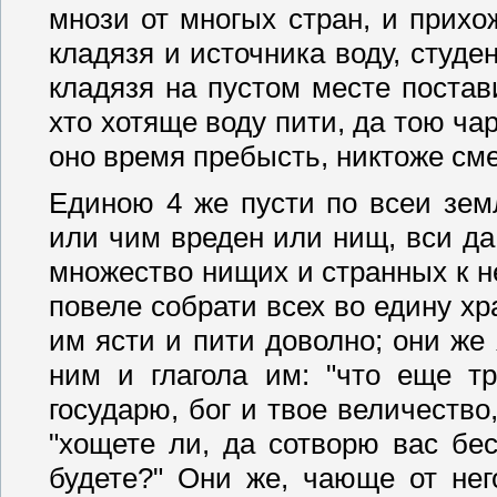
мнози от многых стран, и прихо
кладязя и источника воду, студен
кладязя на пустом месте постав
хто хотяще воду пити, да тою чар
оно время пребысть, никтоже сме
Единою 4 же пусти по всеи зем
или чим вреден или нищ, вси да
множество нищих и странных к н
повеле собрати всех во едину хра
им ясти и пити доволно; они же
ним и глагола им: "что еще тр
государю, бог и твое величество,
"хощете ли, да сотворю вас бе
будете?" Они же, чающе от нег