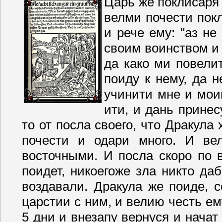
Царь же поклисаря 
велми почести покл
и рече ему: "аз не
своим воинством и 
да како ми повелит
поиду к нему, да н
учинити мне и мои
ити, и дань принес
то от посла своего, что Дракула 
почести и одари много. И ве
восточными. И посла скоро по 
поидет, никоегоже зла никто да
воздавали. Дракула же поиде, 
царстии с ним, и велию честь ем
5 дни и внезапу вернуся и начат