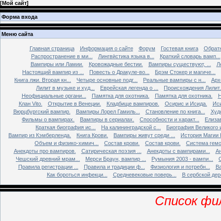
[
Мой сайт
]
Форма входа
Меню сайта
Главная страница
Информация о сайте
Форум
Гостевая книга
Обратн
Распространение в ми...
Лингви́стика языка в...
Краткий словарь вамп...
Вампиры или Ламии.
Кровожадные бестии.
Вампиры существуют, ...
Л
Настоящий вампир из ...
Повесть о Дракуле-во...
Брэм Стокер и магиче...
Книга лжи. Втоpая кн...
Четыре основные подг...
Реальные вампиры с н...
Арх
Лилит в музыке и худ...
Еврейская легенда о ...
Происхождения Лилит.
Неофициальные органи...
Памятка для охотника.
Памятка для охотника.
Н
Клан Vito.
Открытие в Венеции.
Кладбище вампиров.
Осирис и Исида.
Иси
Вюрцбургский вампир.
Вампиры Лорел Гамиль...
Становление по книга...
Худ
Фильмы о вампирах.
Вампиры в сериалах.
Способности и характ...
Елизав
Краткая биография ис...
На калининградской с...
Биография Великого и
Вампир из Кэмберленда.
Книга Крови.
Вампиры живут среди ...
История Магии 
Объем и физико-химич...
Состав крови.
Состав крови.
Система гемо
Анекдоты про вампиров.
Сатирическая поэзия ...
Анекдоты с вампирами...
Ан
Чешский древний мрам...
Мерси Браун, вампир ...
Румыния 2003 - вампи...
Правила регистрации ...
Правила и традиции ф...
Физиология и потребн...
Ва
Как бороться инфекци...
Средневековые поверь...
В сербской дере
Список фи