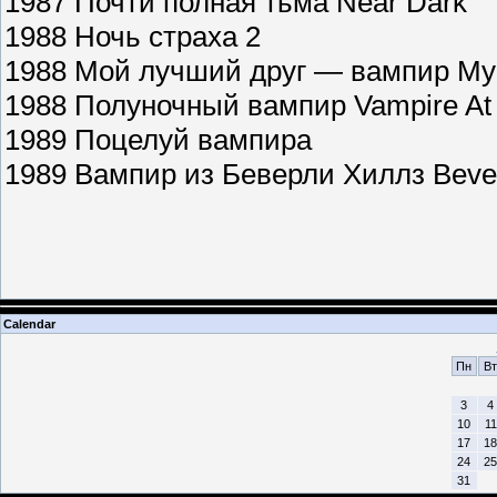
1987 Почти полная тьма Near Dark
1988 Ночь страха 2
1988 Мой лучший друг — вампир My B
1988 Полуночный вампир Vampire At 
1989 Поцелуй вампира
1989 Вампир из Беверли Хиллз Bever
Calendar
Пн
Вт
3
4
10
11
17
18
24
25
31