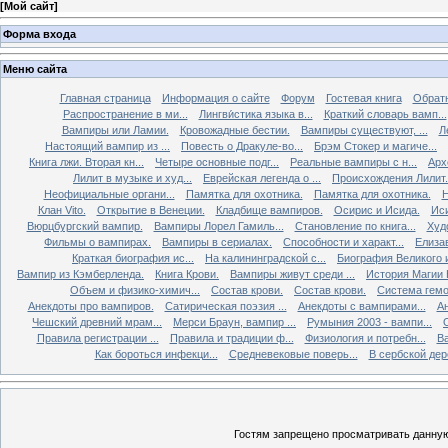
[
Мой сайт
]
Форма входа
Меню сайта
Главная страница
Информация о сайте
Форум
Гостевая книга
Обратн
Распространение в ми...
Лингви́стика языка в...
Краткий словарь вамп...
Вампиры или Ламии.
Кровожадные бестии.
Вампиры существуют, ...
Л
Настоящий вампир из ...
Повесть о Дракуле-во...
Брэм Стокер и магиче...
Книга лжи. Втоpая кн...
Четыре основные подг...
Реальные вампиры с н...
Арх
Лилит в музыке и худ...
Еврейская легенда о ...
Происхождения Лилит.
Неофициальные органи...
Памятка для охотника.
Памятка для охотника.
Н
Клан Vito.
Открытие в Венеции.
Кладбище вампиров.
Осирис и Исида.
Иси
Вюрцбургский вампир.
Вампиры Лорел Гамиль...
Становление по книга...
Худ
Фильмы о вампирах.
Вампиры в сериалах.
Способности и характ...
Елизав
Краткая биография ис...
На калининградской с...
Биография Великого и
Вампир из Кэмберленда.
Книга Крови.
Вампиры живут среди ...
История Магии 
Объем и физико-химич...
Состав крови.
Состав крови.
Система гемо
Анекдоты про вампиров.
Сатирическая поэзия ...
Анекдоты с вампирами...
Ан
Чешский древний мрам...
Мерси Браун, вампир ...
Румыния 2003 - вампи...
Правила регистрации ...
Правила и традиции ф...
Физиология и потребн...
Ва
Как бороться инфекци...
Средневековые поверь...
В сербской дере
Гостям запрещено просматривать данную 