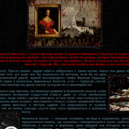
рецкой границей, а четкой границы между Османской Империей и Европой не сущес
а была маленькой, говорят, что там поймали какого-то цыгана, который продавал 
ашли дохлую лошадь, вспороли ей брюхо, его раздели, связали и зашили в эту дохл
вместе с трупом. Мол, она была свидетелем этому, и это несколько 
олу. Просто свалил, задрал юбки и набросился с таким пылом, какого она давно 
лее того, его азарт мог бы показаться ей лестным, если бы не одна
вельможной дамой, вдовой высокородного графа Ференца Надашди,
ей замка и несметных фамильных богатств, а он — горбатым слугой,
 собственноручно драла плетью за воровство и прохиндейство.
ала и еще причина, заставившая графиню в буквальном смысле слова
ережить мгновения сладостной страсти даже со столь необычным
сь, когда горбун, сделав свое дело, устало затих, она столкнула его с
ватила лакея за ворот, прислонила к стене и, словно заправский боксер,
 серию яростных и жестких ударов. Он увертывался от кулаков
 тем не менее, секунды спустя лицо слуги превратилось в кровавую
маску.
Мелькнула мысль — немедля отправить наглеца в подземелье, прика
зарешеченную камеру, где хранилась самодвижущаяся кукла, сработ
обличьем, и ростом, и формами, даже одеждой она походила на х
графиню Надашди, но, правда, юную. При изготовлении кук