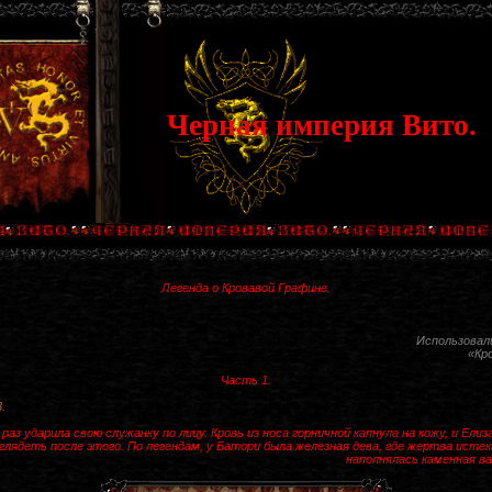
Черная империя Вито.
Легенда о Кровавой Графине.
Использовал
«Кр
Часть 1.
.
аз ударила свою служанку по лицу. Кровь из носа горничной капнула на кожу, и Ели
лядеть после этого. По легендам, у Батори была железная дева, где жертва исте
наполнялась каменная в