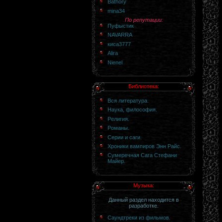
Bathory
mina34
По репутации:
Пуфыстик
NAVARRA
киса3777
Alira
Nienel
Библиотека:
Вся литература.
Наука, философия.
Религия.
Романы.
Серии и саги.
Хроники вампиров Энн Райс.
Сумеречная Сага Стефани
Майер.
Музыка:
Данный раздел находится в
разработке.
Саундтреки из фильмов.