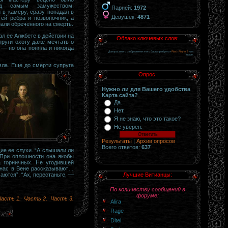
ед самым замужеством.
Парней:
1972
 в камеру, сразу попадал в
Девушек:
4871
ей ребра и позвоночник, а
али обреченного на смерть.
ал ее Алжбете в действии на
Облако ключевых слов:
пруги охоту даже мечтать о
, — но она поняла и никогда
Для красивого отображения этого блока требуется
Flash Player 9
или
выше.
вла.
Еще до смерти супруга
Опрос:
Нужно ли для Вашего удобства
Карта сайта?
Да.
Нет.
Я не знаю, что это такое?
Не уверен.
Результаты
|
Архив опросов
Всего ответов:
637
ие ее слухи. “А слышали ли
 При оплошности она якобы
а горничных. Не угодившей
у нас в Вене рассказывают…
аются”. “Ах, перестаньте, —
Лучшие Витианцы:
По количеству сообщений в
форуме:
Часть 1.
Часть 2.
Часть 3.
Alira
Rage
Ditel