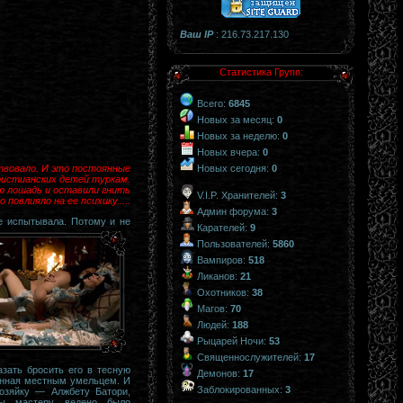
Ваш IP
: 216.73.217.130
Статистика Групп:
Всего:
6845
Новых за месяц:
0
Новых за неделю:
0
Новых вчера:
0
твовало. И это постоянные
Новых сегодня:
0
христианских детей туркам.
ую лошадь и оставили гнить
V.I.P. Хранителей:
3
повлияло на ее психику.....
Админ форума:
3
не испытывала.
Потому и не
Карателей:
9
Пользователей:
5860
Вампиров:
518
Ликанов:
21
Охотников:
38
Магов:
70
Людей:
188
Рыцарей Ночи:
53
Священнослужителей:
17
зать бросить его в тесную
Демонов:
17
анная местным умельцем. И
Заблокированных:
3
озяйку — Алжбету Батори,
лы мастеру ведено было