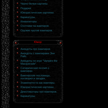
Черно-белые картины.
Подарки.
Юмористические картинки.
Карикатуры.
Инквизиторы.
Охотники на вампиров.
Оружие против вампиров.
Юмор:
Анекдоты про вампиров.
Анекдоты с вампирами Энн
Райс.
Анекдоты по игре "Vampire the
Masquerade".
Сатирическая поэзия о
вампирах.
Вампирские пословицы,
поговорки и загадки.
Знаменитости как вампиры.
Юмористические картинки.
Демотиваторы про вампиров.
Карикатуры.