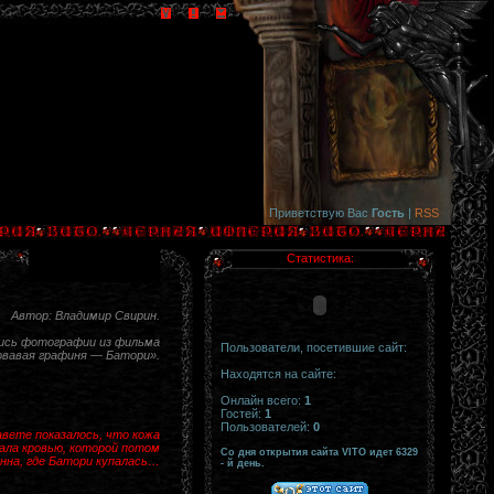
Приветствую Вас
Гость
|
RSS
Статистика:
Автор: Владимир Свирин.
ись фотографии из фильма
Пользователи, посетившие сайт:
овавая графиня — Батори».
Находятся на сайте:
Онлайн всего:
1
Гостей:
1
Пользователей:
0
завете показалось, что кожа
кала кровью, которой потом
Со дня открытия сайта VITO идет 6329
анна, где Батори купалась…
- й день.