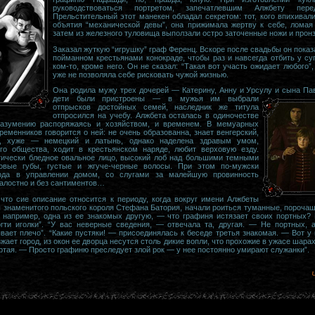
руководствоваться портретом, запечатлевшим Алжбету пер
Прельстительный этот манекен обладал секретом: тот, кого впихивали
объятия “механической девы”, она прижимала жертву к себе, ломая 
затем из железного туловища выползали остро заточенные ножи и пронз
Заказал жуткую “игрушку” граф Ференц. Вскоре после свадьбы он показ
пойманном крестьянами конокраде, чтобы раз и навсегда отбить у су
ком-то, кроме него. Он не сказал: “Такая вот участь ожидает любого”
уже не позволяла себе рисковать чужой жизнью.
Она родила мужу трех дочерей — Катерину, Анну и Урсулу и сына Па
дети были пристроены — в мужья им выбрали
отпрысков достойных семей, наследник же титула
отпросился на учебу. Алжбета осталась в одиночестве
разумению распоряжаясь и хозяйством, и временем. В мемуарных
ременников говорится о ней: не очень образованна, знает венгерский,
й, хуже — немецкий и латынь, однако наделена здравым умом,
ого общества, ходит в крестьянском наряде, любит верховую езду.
атически бледное овальное лицо, высокий лоб над большими темными
цовые губы, густые и жгуче-черные волосы. При этом по-мужски
рда в управлении домом, со слугами за малейшую провинность
алостно и без сантиментов…
 что сие описание относится к периоду, когда вокруг имени Алжбеты
 знаменитого польского короля Стефана Батория, начали роиться туманные, порочащ
 например, одна из ее знакомых другую, — что графиня истязает своих портных?
огти иголки”. “У вас неверные сведения, — отвечала та, другая. — Не портных, 
вает плечо”. “Какие пустяки! — присоединялась к беседе третья знакомая. — Вот 
жает город, из окон ее дворца несутся столь дикие вопли, что прохожие в ужасе шарах
тая. — Просто графиню преследует злой рок — у нее постоянно умирают служанки”.