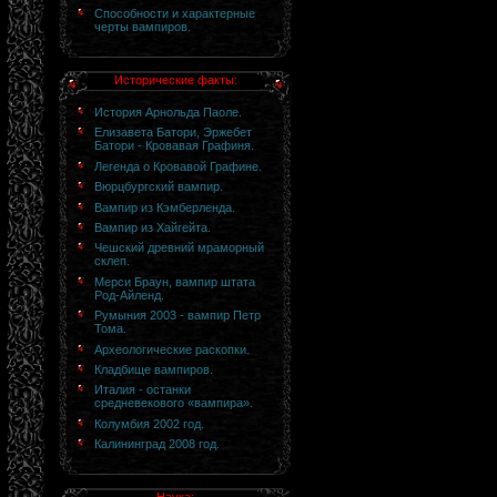
Способности и характерные
черты вампиров.
Исторические факты:
История Арнольда Паоле.
Елизавета Батори, Эржебет
Батори - Кровавая Графиня.
Легенда о Кровавой Графине.
Вюрцбургский вампир.
Вампир из Кэмберленда.
Вампир из Хайгейта.
Чешский древний мраморный
склеп.
Мерси Браун, вампир штата
Род-Айленд.
Румыния 2003 - вампир Петр
Тома.
Археологические раскопки.
Кладбище вампиров.
Италия - останки
средневекового «вампира».
Колумбия 2002 год.
Калининград 2008 год.