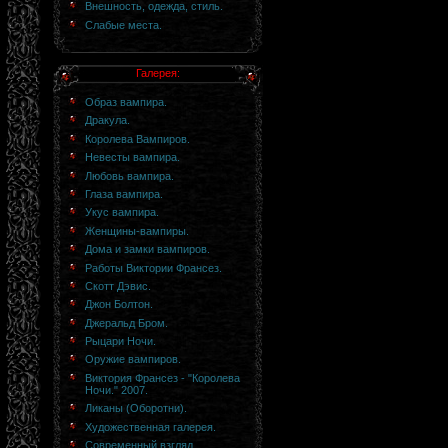
Внешность, одежда, стиль.
Слабые места.
Галерея:
Образ вампира.
Дракула.
Королева Вампиров.
Невесты вампира.
Любовь вампира.
Глаза вампира.
Укус вампира.
Женщины-вампиры.
Дома и замки вампиров.
Работы Виктории Франсез.
Скотт Дэвис.
Джон Болтон.
Джеральд Бром.
Рыцари Ночи.
Оружие вампиров.
Виктория Франсез - "Королева
Ночи." 2007.
Ликаны (Оборотни).
Художественная галерея.
Современный взгляд.