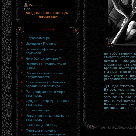
Для добавления необходима
авторизация
Вампиры:
Образ вампира.
Вампиры - Кто они?
Базовая информация о
вампирах.
по собственному 
свидетельствах сов
Чего боятся вампиры?
немного словацки
Вампиры с научной точки
сторонится светск
зрения.
Красива: аристокр
глазами, ярко-пун
Вампиры с точки зрения
решительна и тве
современности.
расправляется безж
Становление (Embrace) -
Тут надо отметить,
обращение в вампира.
Батори, племянницы
Распространение в мире
вы, — спрашивала,
вампиров.
загоняет им под н
несчастной прокусы
Сущность и представление о
Когда графиня приез
вампирах.
вмешивалась четвер
Облик вампира.
Четыре основные подгруппы
вампиров.
Голконда (Golconda).
Гипотезы о причине
популярности вампиризма.