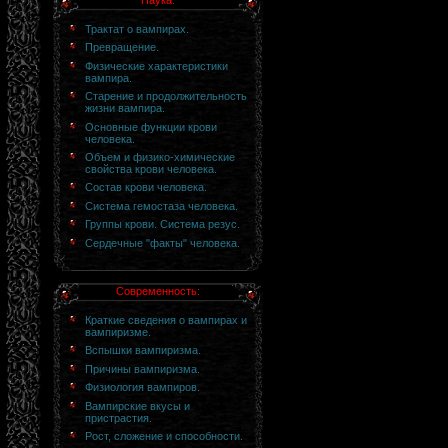
Наука:
Трактат о вампирах.
Превращение.
Физические характеристики
вампира.
Старение и продолжительность
жизни вампира.
Основные функции крови
человека.
Объем и физико-химические
свойства крови человека.
Состав крови человека.
Система гемостаза человека.
Группы крови. Система резус.
Сердечные "факты" человека.
Современность:
Краткие сведения о вампирах и
вампиризме.
Вспышки вампиризма.
Причины вампиризма.
Физиология вампиров.
Вампирские вкусы и
пристрастия.
Рост, сложение и способности.