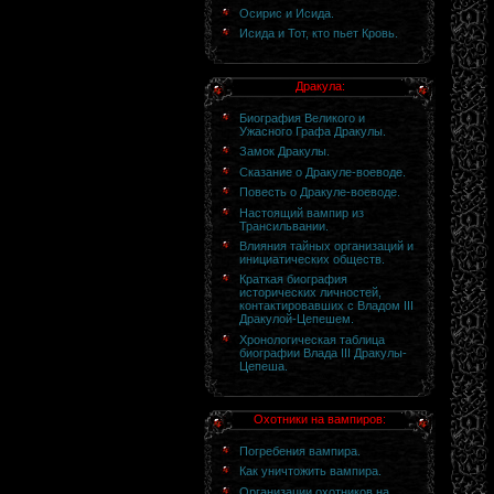
Осирис и Исида.
Исида и Тот, кто пьет Кровь.
Дракула:
Биография Великого и
Ужасного Графа Дракулы.
Замок Дракулы.
Сказание о Дракуле-воеводе.
Повесть о Дракуле-воеводе.
Настоящий вампир из
Трансильвании.
Влияния тайных организаций и
инициатических обществ.
Краткая биография
исторических личностей,
контактировавших с Владом III
Дракулой-Цепешем.
Хронологическая таблица
биографии Влада III Дракулы-
Цепеша.
Охотники на вампиров:
Погребения вампира.
Как уничтожить вампира.
Организации охотников на