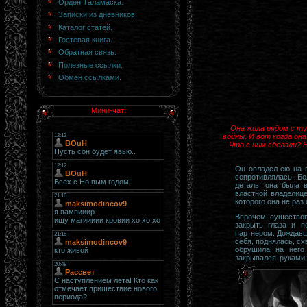
Орден Таламаска.
Записки из дневников.
Каталог статей.
Гостевая книга.
Обратная связь.
Полезные ссылки.
Обмен ссылками.
Мини-чат:
Она жила рядом с ту
войны. И вот когда он
Что с ним сделали? Н
Он овладел ею на п
сопротивлялась. Бо
деталь: она была 
властной владелиц
которого она не раз
Впрочем, существов
закрыть глаза и п
партнером. Дождавши
себя, поднялась, сх
обрушила на него
закрывался руками,