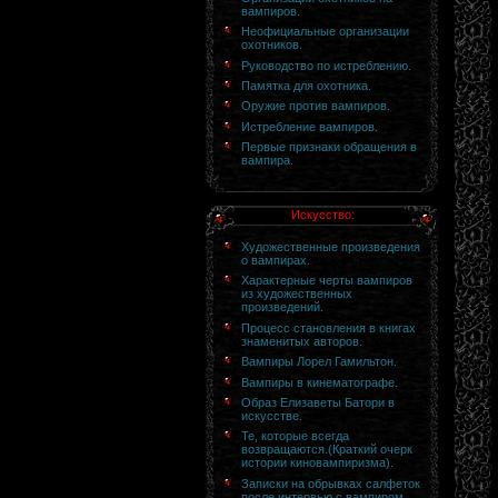
вампиров.
Неофициальные организации
охотников.
Руководство по истреблению.
Памятка для охотника.
Оружие против вампиров.
Истребление вампиров.
Первые признаки обращения в
вампира.
Искусство:
Художественные произведения
о вампирах.
Характерные черты вампиров
из художественных
произведений.
Процесс становления в книгах
знаменитых авторов.
Вампиры Лорел Гамильтон.
Вампиры в кинематографе.
Образ Елизаветы Батори в
искусстве.
Те, которые всегда
возвращаются.(Краткий очерк
истории киновампиризма).
Записки на обрывках салфеток
после интервью с вампиром.