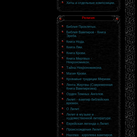
Хиты и отдельные композиции.
Религия:
Библия Проклятых.
Библия Вампиров - Книга
Эрeба.
Книга Нода.
Книга Лжи.
Книга Крови.
Книга Мертвых -
Некрономикон.
Тайна Некрономикона.
Магия Крови.
Кровавые традиции Мириам.
Лента Жертвы (Современная
Книга Вампиризма).
Орден Темных Ангелов.
Лилит - вампир библейских
времен.
О Лилит.
Лилит в музыке и
художественной литературе.
Еврейская легенда о Лилит.
Происхождения Лилит.
Нахема - королева вампиров.