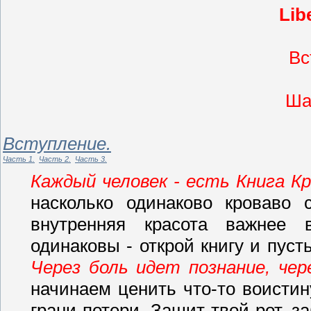
Lib
Вс
Шаг
Вступление.
Часть 1.
Часть 2.
Часть 3.
Каждый человек - есть Книга Кр
насколько одинаково кроваво 
внутренняя красота важнее
одинаковы - открой книгу и пуст
Через боль идет познание, че
начинаем ценить что-то воистин
грани потери. Зашит твой рот, з