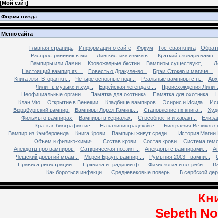
[
Мой сайт
]
Форма входа
Меню сайта
Главная страница
Информация о сайте
Форум
Гостевая книга
Обратн
Распространение в ми...
Лингви́стика языка в...
Краткий словарь вамп...
Вампиры или Ламии.
Кровожадные бестии.
Вампиры существуют, ...
Л
Настоящий вампир из ...
Повесть о Дракуле-во...
Брэм Стокер и магиче...
Книга лжи. Втоpая кн...
Четыре основные подг...
Реальные вампиры с н...
Арх
Лилит в музыке и худ...
Еврейская легенда о ...
Происхождения Лилит.
Неофициальные органи...
Памятка для охотника.
Памятка для охотника.
Н
Клан Vito.
Открытие в Венеции.
Кладбище вампиров.
Осирис и Исида.
Иси
Вюрцбургский вампир.
Вампиры Лорел Гамиль...
Становление по книга...
Худ
Фильмы о вампирах.
Вампиры в сериалах.
Способности и характ...
Елизав
Краткая биография ис...
На калининградской с...
Биография Великого и
Вампир из Кэмберленда.
Книга Крови.
Вампиры живут среди ...
История Магии 
Объем и физико-химич...
Состав крови.
Состав крови.
Система гемо
Анекдоты про вампиров.
Сатирическая поэзия ...
Анекдоты с вампирами...
Ан
Чешский древний мрам...
Мерси Браун, вампир ...
Румыния 2003 - вампи...
Правила регистрации ...
Правила и традиции ф...
Физиология и потребн...
Ва
Как бороться инфекци...
Средневековые поверь...
В сербской дере
Кн
Sebeth Noc