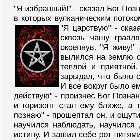
"Я избранный!" - сказал Бог Поз
в которых вулканическим потоко
"Я царствую" - сказ
сквозь чашу граал
окрепнув. "Я живу!"
вылился на землю с
теплой и приятной.
зарыдал, что было с
И все вокруг было ем
действую" - произнес Бог Позна
и горизонт стал ему ближе, а 
познаю" - прошептал он, и ощути
научился наблюдать, научился 
истину. И зашил себе рот нитям