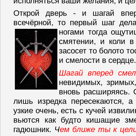
исполняться ваши желания, и це
Открой дверь - и шагай впе
всечёрной, то первый шаг дела
ногами тогда ощут
смятении, и коли в
засосет то болото то
и смелости в сердце.
Шагай вперед смело
невидимых, зримых,
вновь расширяясь. 
лишь изредка пересекаются, а 
узкие очень, есть с кучей извили
вьются как будто кишащие зм
гадюшник.
Ч
ем ближе ты к цел