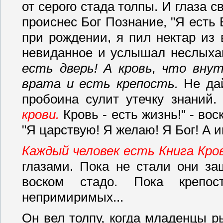
от серого стада толпы. И глаза с
происнес Бог Познание, "Я есть 
при рождении, я пил нектар из 
невиданное и услышал неслыха
есть дверь! А кровь, что внут
врата и есть крепость.
Не дай
пробоина сулит утечку знаний.
крови.
Кровь - есть жизнь!" - вос
"Я царствую! Я желаю! Я Бог! А и
Каждый человек есть Книга Кро
глазами. Пока не стали они з
воском стадо. Пока крепо
непримиримых...
Он вел толпу, когда младенцы р