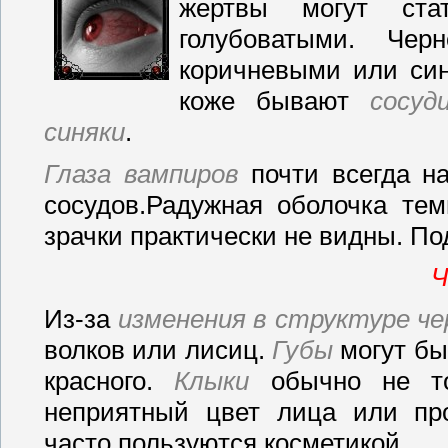
жертвы могут ста
голубоватыми. Чер
коричневыми или син
коже бывают
сосуд
синяки
.
Глаза вампиров
почти всегда н
сосудов.Радужная оболочка тем
зрачки практически не видны. По
Ч
Из-за
изменения в структуре че
волков или лисиц.
Губы
могут бы
красного.
Клыки
обычно не тор
неприятный цвет лица или пр
часто пользуются косметикой.