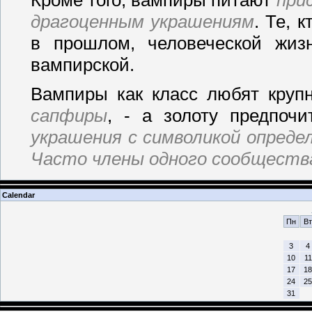
Кроме того, вампиры питают
при
драгоценным украшениям
. Те, 
в прошлом, человеческой жиз
вампирской.
Вампиры как класс любят кру
сапфиры
, - а золоту предпоч
украшения с символикой опреде
Часто члены одного сообщества
Calendar
Пн
Вт
3
4
10
11
17
18
24
25
31