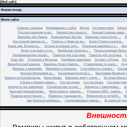
[
Мой сайт
]
Форма входа
Меню сайта
Главная страница
Информация о сайте
Форум
Гостевая книга
Обратн
Распространение в ми...
Лингви́стика языка в...
Краткий словарь вамп...
Вампиры или Ламии.
Кровожадные бестии.
Вампиры существуют, ...
Л
Настоящий вампир из ...
Повесть о Дракуле-во...
Брэм Стокер и магиче...
Книга лжи. Втоpая кн...
Четыре основные подг...
Реальные вампиры с н...
Арх
Лилит в музыке и худ...
Еврейская легенда о ...
Происхождения Лилит.
Неофициальные органи...
Памятка для охотника.
Памятка для охотника.
Н
Клан Vito.
Открытие в Венеции.
Кладбище вампиров.
Осирис и Исида.
Иси
Вюрцбургский вампир.
Вампиры Лорел Гамиль...
Становление по книга...
Худ
Фильмы о вампирах.
Вампиры в сериалах.
Способности и характ...
Елизав
Краткая биография ис...
На калининградской с...
Биография Великого и
Вампир из Кэмберленда.
Книга Крови.
Вампиры живут среди ...
История Магии 
Объем и физико-химич...
Состав крови.
Состав крови.
Система гемо
Анекдоты про вампиров.
Сатирическая поэзия ...
Анекдоты с вампирами...
Ан
Чешский древний мрам...
Мерси Браун, вампир ...
Румыния 2003 - вампи...
Правила регистрации ...
Правила и традиции ф...
Физиология и потребн...
Ва
Как бороться инфекци...
Средневековые поверь...
В сербской дере
Внешность