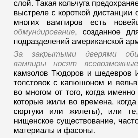
слой.
Такая кольчуга предохраняе
выстреле с короткой дистанции о
многих вампиров есть нов
обмундирование
, созданное дл
подразделений американской ар
За закрытыми дверями об
вампиры носят всевозможны
камзолов Тюдоров и шедевров 
толстовок с капюшоном и вельв
во многом от того, когда именн
которые жили во времена, когд
сюртуки или жилеты), или те
нищенское существование, част
материалы и фасоны.