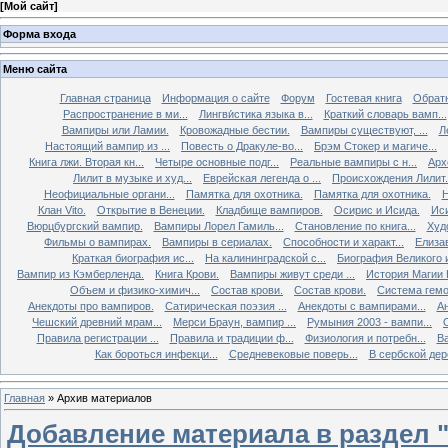
[
Мой сайт
]
Форма входа
Меню сайта
Главная страница
Информация о сайте
Форум
Гостевая книга
Обратн
Распространение в ми...
Лингви́стика языка в...
Краткий словарь вамп...
Вампиры или Ламии.
Кровожадные бестии.
Вампиры существуют, ...
Л
Настоящий вампир из ...
Повесть о Дракуле-во...
Брэм Стокер и магиче...
Книга лжи. Втоpая кн...
Четыре основные подг...
Реальные вампиры с н...
Арх
Лилит в музыке и худ...
Еврейская легенда о ...
Происхождения Лилит.
Неофициальные органи...
Памятка для охотника.
Памятка для охотника.
Н
Клан Vito.
Открытие в Венеции.
Кладбище вампиров.
Осирис и Исида.
Иси
Вюрцбургский вампир.
Вампиры Лорел Гамиль...
Становление по книга...
Худ
Фильмы о вампирах.
Вампиры в сериалах.
Способности и характ...
Елизав
Краткая биография ис...
На калининградской с...
Биография Великого и
Вампир из Кэмберленда.
Книга Крови.
Вампиры живут среди ...
История Магии 
Объем и физико-химич...
Состав крови.
Состав крови.
Система гемо
Анекдоты про вампиров.
Сатирическая поэзия ...
Анекдоты с вампирами...
Ан
Чешский древний мрам...
Мерси Браун, вампир ...
Румыния 2003 - вампи...
Правила регистрации ...
Правила и традиции ф...
Физиология и потребн...
Ва
Как бороться инфекци...
Средневековые поверь...
В сербской дере
Главная
»
Архив материалов
Добавление материала в раздел 